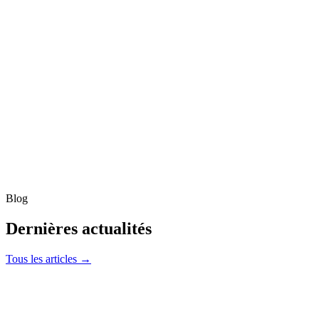
makebestevent
makebestevent plateforme d'organisation
d'événements
Création d'une plateforme en SAAS pour organiser et gérer des
événements pour les professionnels et les particuliers. makebestevent
couvre tous les aspects de l'organisation événementielle. Gérez
chaque détail depuis une interface unifiée et intuitive. De l'idée à la
réalisation, makebestevent accompagne à chaque étape de
l'organisation de votre événement.
Blog
Dernières actualités
Tous les articles →