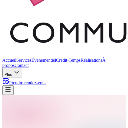
Accueil
Services
Événementiel
Crédit-Temps
Réalisations
À
propos
Contact
Plus
Prendre rendez-vous