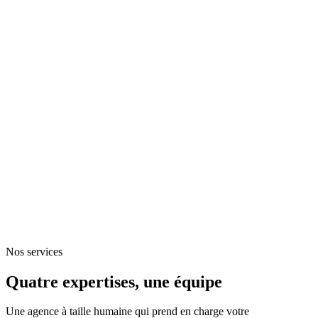
Outil intelligent
Où en est
votre communication ?
5 questions, 30 secondes, un diagnostic personnalisé pour votre
entreprise, généré instantanément par notre outil intelligent.
Faire mon diagnostic gratuit
Sans engagement · Résultat
immédiat
Diagnostic personnalisé
Généré en 30 secondes
Constat sur votre communication
3 recommandations concrètes
Piste de service adaptée
Nos services
Quatre expertises, une équipe
Une agence à taille humaine qui prend en charge votre